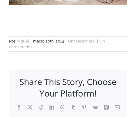
Por
Miguel
|
marzo 20th, 2014
|
Uncategorized
|
Sin
comentarios
Share This Story, Choose
Your Platform!
Facebook
X
Reddit
LinkedIn
WhatsApp
Tumblr
Pinterest
Vk
Xing
Correo
electrón