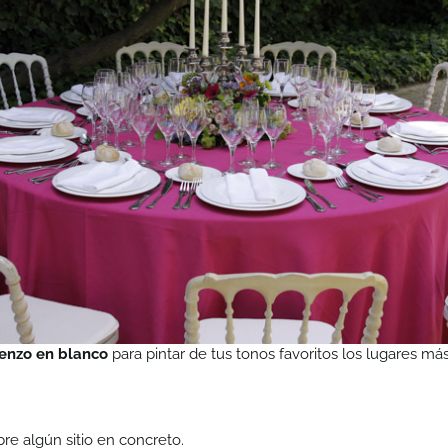
lienzo en blanco
para pintar de tus tonos favoritos los lugares 
bre algún sitio en concreto.