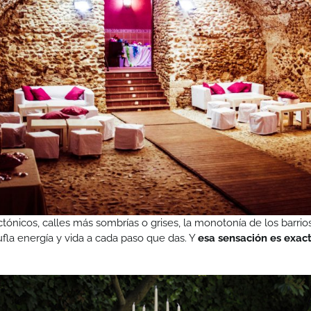
itectónicos, calles más sombrías o grises, la monotonía de los ba
fla energía y vida a cada paso que das. Y
esa sensación es exact