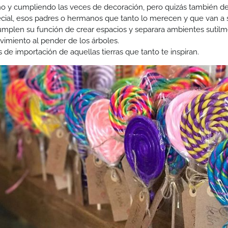
no y cumpliendo las veces de decoración, pero quizás también de 
pecial, esos padres o hermanos que tanto lo merecen y que van a 
umplen su función de crear espacios y separara ambientes sutilm
vimiento al pender de los árboles.
de importación de aquellas tierras que tanto te inspiran.