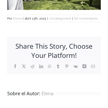
Por
Elena
|
abril 13th, 2015
|
Uncategorized
|
Sin comentarios
Share This Story, Choose
Your Platform!
Facebook
X
Reddit
LinkedIn
WhatsApp
Tumblr
Pinterest
Vk
Xing
Correo
electrón
Sobre el Autor:
Elena