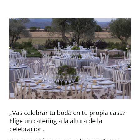
Ver
imagen
más
grande
¿Vas celebrar tu boda en tu propia casa?
Elige un catering a la altura de la
celebración.