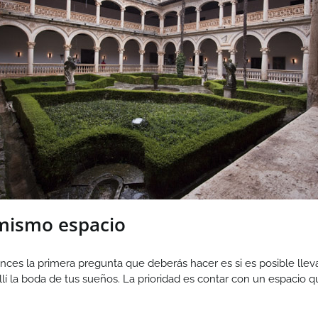
 mismo espacio
nces la primera pregunta que deberás hacer es si es posible lleva
llí la boda de tus sueños. La prioridad es contar con un espacio 