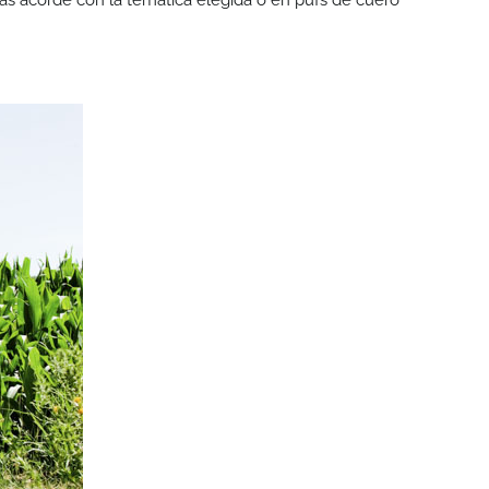
ás acorde con la temática elegida o en pufs de cuero