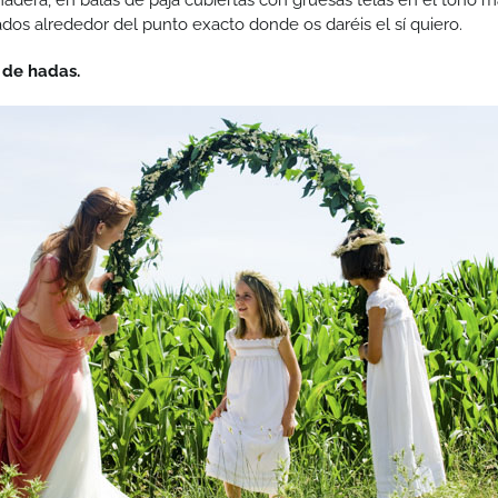
adera, en balas de paja cubiertas con gruesas telas en el tono m
dos alrededor del punto exacto donde os daréis el sí quiero.
 de hadas.