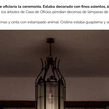
e oficiaría la ceremonia. Estaba decorado con finos asientos, 
los árboles de Casa de Oficios pendían decenas de lámparas de cri
umas y cinta con estampado animal. Cristina estaba guapísima y se