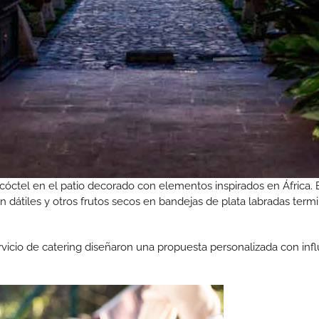
n cóctel en el patio decorado con elementos inspirados en Áfric
 dátiles y otros frutos secos en bandejas de plata labradas term
rvicio de catering diseñaron una propuesta personalizada con inf