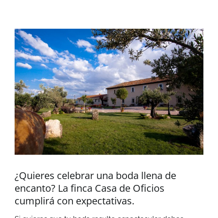
Ver
imagen
más
grande
¿Quieres celebrar una boda llena de
encanto? La finca Casa de Oficios
cumplirá con expectativas.