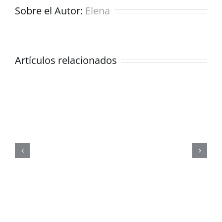
Sobre el Autor:
Elena
Cómo
sorprender
a
Artículos relacionados
los
invitados
a
tu
boda:
20
propuestas
geniales