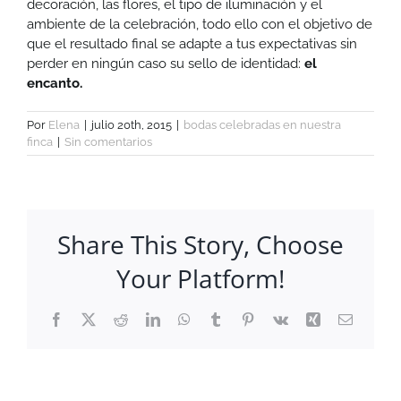
decoración, las flores, el tipo de iluminación y el
ambiente de la celebración, todo ello con el objetivo de
que el resultado final se adapte a tus expectativas sin
perder en ningún caso su sello de identidad:
el
encanto.
Por
Elena
|
julio 20th, 2015
|
bodas celebradas en nuestra
finca
|
Sin comentarios
Share This Story, Choose
Your Platform!
Facebook
X
Reddit
LinkedIn
WhatsApp
Tumblr
Pinterest
Vk
Xing
Correo
electrón