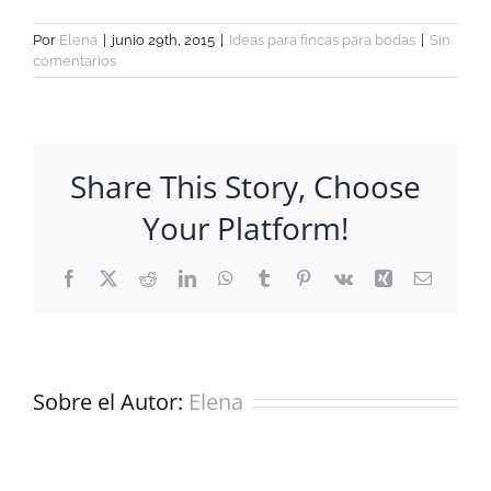
Por
Elena
|
junio 29th, 2015
|
Ideas para fincas para bodas
|
Sin
comentarios
Share This Story, Choose
Your Platform!
Facebook
X
Reddit
LinkedIn
WhatsApp
Tumblr
Pinterest
Vk
Xing
Correo
electrón
Sobre el Autor:
Elena