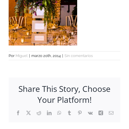
Por
Miguel
|
marzo 20th, 2014
|
Sin comentarios
Share This Story, Choose
Your Platform!
Facebook
X
Reddit
LinkedIn
WhatsApp
Tumblr
Pinterest
Vk
Xing
Correo
electrón