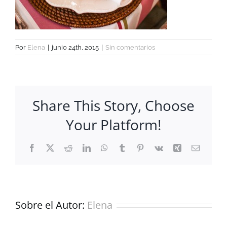
Por
Elena
|
junio 24th, 2015
|
Sin comentarios
Share This Story, Choose
Your Platform!
Facebook
X
Reddit
LinkedIn
WhatsApp
Tumblr
Pinterest
Vk
Xing
Correo
electrón
Sobre el Autor:
Elena