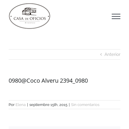
Saltar
al
contenido
Anterior
0980@Coco Alveru 2394_0980
Por
Elena
|
septiembre 15th, 2015
|
Sin comentarios