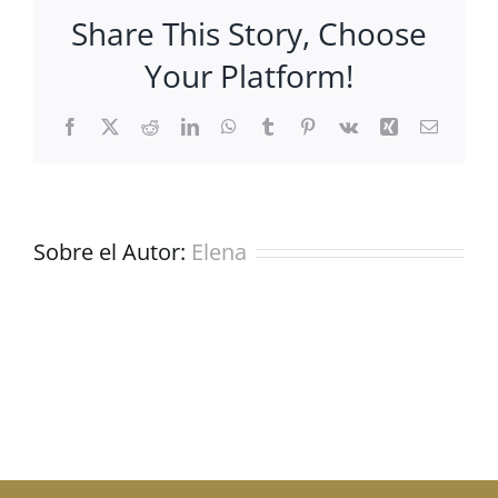
Share This Story, Choose
Your Platform!
Facebook
X
Reddit
LinkedIn
WhatsApp
Tumblr
Pinterest
Vk
Xing
Correo
electrón
Sobre el Autor:
Elena