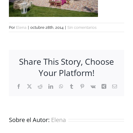
Por
Elena
|
octubre 28th, 2014
|
Sin comentarios
Share This Story, Choose
Your Platform!
Facebook
X
Reddit
LinkedIn
WhatsApp
Tumblr
Pinterest
Vk
Xing
Correo
electrón
Sobre el Autor:
Elena