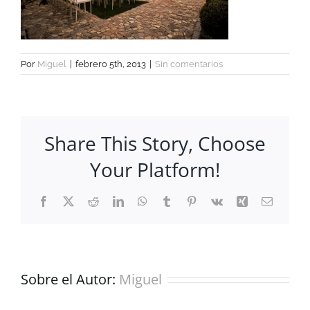
Por
Miguel
|
febrero 5th, 2013
|
Sin comentarios
Share This Story, Choose
Your Platform!
Facebook
X
Reddit
LinkedIn
WhatsApp
Tumblr
Pinterest
Vk
Xing
Correo
electrón
Sobre el Autor:
Miguel