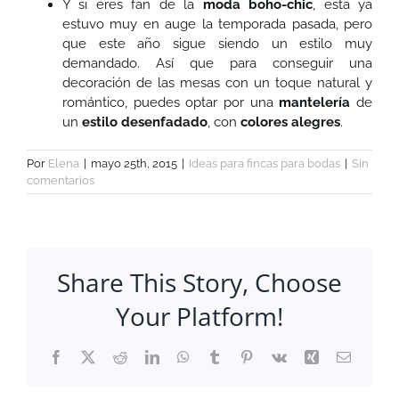
Y si eres fan de la
moda boho-chic
, esta ya
estuvo muy en auge la temporada pasada, pero
que este año sigue siendo un estilo muy
demandado. Así que para conseguir una
decoración de las mesas con un toque natural y
romántico, puedes optar por una
mantelería
de
un
estilo
desenfadado
, con
colores alegres
.
Por
Elena
|
mayo 25th, 2015
|
Ideas para fincas para bodas
|
Sin
comentarios
Share This Story, Choose
Your Platform!
Facebook
X
Reddit
LinkedIn
WhatsApp
Tumblr
Pinterest
Vk
Xing
Correo
electrón