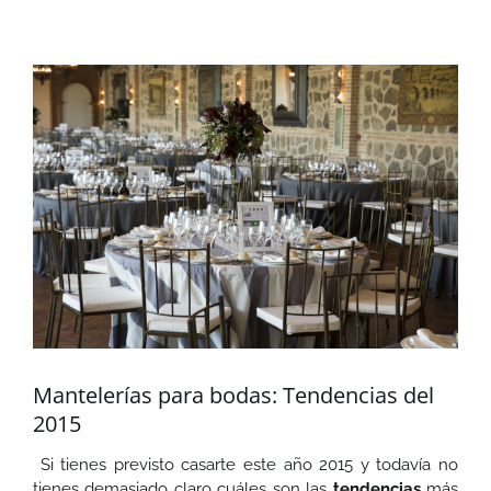
Ver
imagen
más
grande
Mantelerías para bodas: Tendencias del
2015
Si tienes previsto casarte este año 2015 y todavía no
tienes demasiado claro cuáles son las
tendencias
más