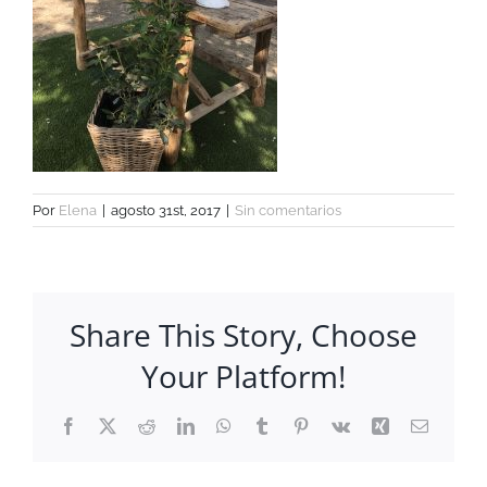
Por
Elena
|
agosto 31st, 2017
|
Sin comentarios
Share This Story, Choose
Your Platform!
Facebook
X
Reddit
LinkedIn
WhatsApp
Tumblr
Pinterest
Vk
Xing
Correo
electrón