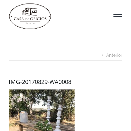
Saltar
al
contenido
Anterior
IMG-20170829-WA0008