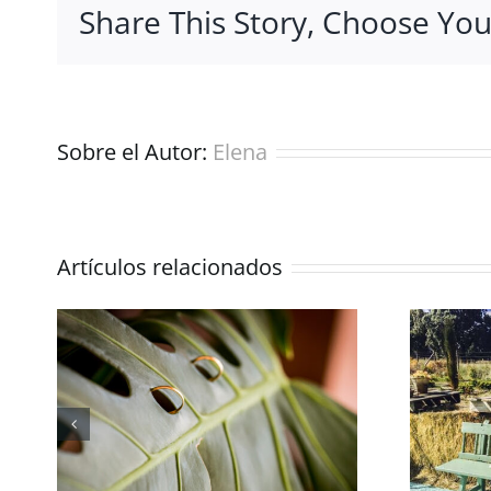
Share This Story, Choose You
Sobre el Autor:
Elena
Artículos relacionados
na
Boda de verano:
 en
5 consejos para
os
novias