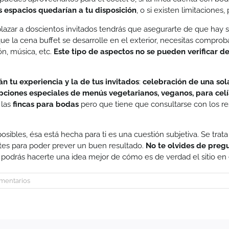
s espacios quedarían a tu disposición
, o si existen limitacione
lazar a doscientos invitados tendrás que asegurarte de que hay s
que la cena buffet se desarrolle en el exterior, necesitas comproba
ón, música, etc.
Este tipo de aspectos no se pueden verificar de
án tu experiencia y la de tus invitados
:
celebración de una sol
pciones especiales de menús vegetarianos, veganos, para celíac
 las
fincas para bodas
pero que tiene que consultarse con los 
osibles, ésa está hecha para ti es una cuestión subjetiva. Se tra
entes para poder prever un buen resultado.
No te olvides de pregu
s, podrás hacerte una idea mejor de cómo es de verdad el sitio e
omentarios