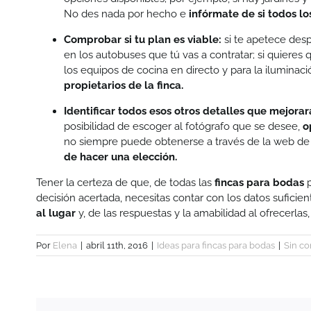
No des nada por hecho e
infórmate de si todos lo
Comprobar si tu plan es viable:
si te apetece desp
en los autobuses que tú vas a contratar; si quieres 
los equipos de cocina en directo y para la iluminaci
propietarios de la finca.
Identificar todos esos otros detalles que mejorar
posibilidad de escoger al fotógrafo que se desee,
o
no siempre puede obtenerse a través de la web de
de hacer una elección.
Tener la certeza de que, de todas las
fincas para bodas
p
decisión acertada, necesitas contar con los datos sufici
al lugar
y, de las respuestas y la amabilidad al ofrecerla
Por
Elena
|
abril 11th, 2016
|
Ideas para fincas para bodas
|
Sin c