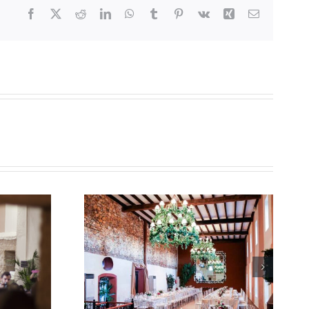
Facebook
X
Reddit
LinkedIn
WhatsApp
Tumblr
Pinterest
Vk
Xing
Correo
electrónico
ilos
es para
da en