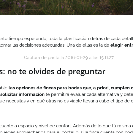
nto tiempo esperando, toda la planificación detrás de cada detall
tomar las decisiones adecuadas. Una de ellas es la de
elegir ent
s: no te olvides de preguntar
able
las opciones de fincas para bodas que, a priori, cumplen c
 solicitar información
te permitirá evaluar cada alternativa y det
ue necesitas y en qué otras no es viable llevar a cabo el tipo de 
cuanto a espacio y nivel de confort. Además de lo que tú misma 
 puedes aprovecharlos para el cóctel o, si la finca cuenta con bode