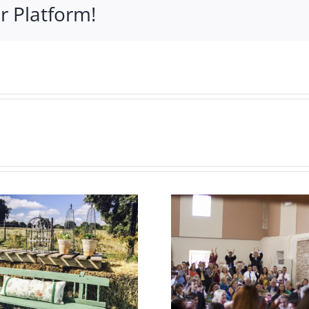
r Platform!
3 est
Otro tipo de
diferent
detalles de boda
una bo
para invitados