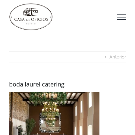
Saltar
al
contenido
Anterior
boda laurel catering