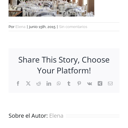
Por
Elena
|
junio 15th, 2015
|
Sin comentarios
Share This Story, Choose
Your Platform!
Facebook
X
Reddit
LinkedIn
WhatsApp
Tumblr
Pinterest
Vk
Xing
Correo
electrón
Sobre el Autor:
Elena