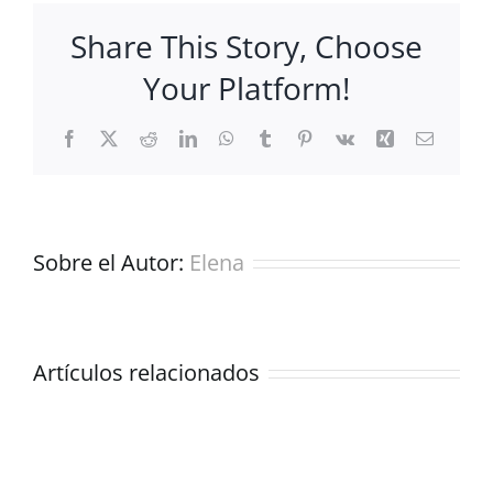
Share This Story, Choose
Your Platform!
Facebook
X
Reddit
LinkedIn
WhatsApp
Tumblr
Pinterest
Vk
Xing
Correo
electrón
Sobre el Autor:
Elena
Cómo
sorprender
a
Artículos relacionados
los
invitados