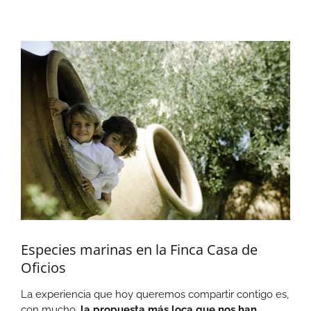
Ver
imagen
más
grande
Especies marinas en la Finca Casa de
Oficios
La experiencia que hoy queremos compartir contigo es,
con mucho
, la propuesta más loca que nos han