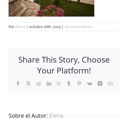
Por
Elena
|
octubre 16th, 2015
|
Sin comentarios
Share This Story, Choose
Your Platform!
Facebook
X
Reddit
LinkedIn
WhatsApp
Tumblr
Pinterest
Vk
Xing
Correo
electrón
Sobre el Autor:
Elena