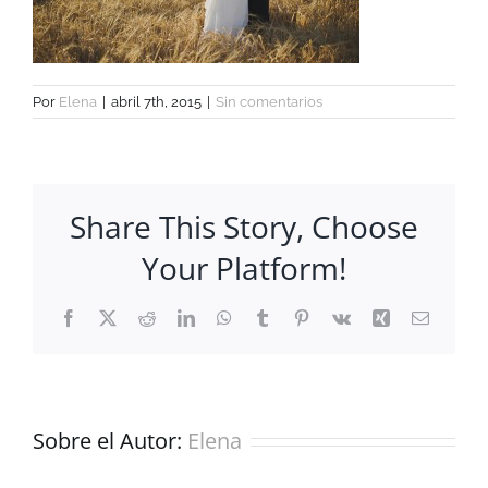
Por
Elena
|
abril 7th, 2015
|
Sin comentarios
Share This Story, Choose
Your Platform!
Facebook
X
Reddit
LinkedIn
WhatsApp
Tumblr
Pinterest
Vk
Xing
Correo
electrón
Sobre el Autor:
Elena