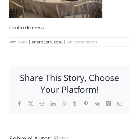
Centro de mesa
Por
Elena
|
enero 12th, 2016
|
Sin comentarios
Share This Story, Choose
Your Platform!
Facebook
X
Reddit
LinkedIn
WhatsApp
Tumblr
Pinterest
Vk
Xing
Correo
electrón
Sobre el Autor:
Elena