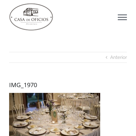
Saltar
al
contenido
Anterior
IMG_1970