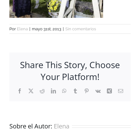
Por
Elena
|
mayo 31st, 2013
|
Sin comentarios
Share This Story, Choose
Your Platform!
Facebook
X
Reddit
LinkedIn
WhatsApp
Tumblr
Pinterest
Vk
Xing
Correo
electrón
Sobre el Autor:
Elena