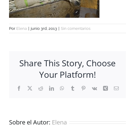
Por
Elena
|
junio 3rd, 2013
|
Sin comentarios
Share This Story, Choose
Your Platform!
Facebook
X
Reddit
LinkedIn
WhatsApp
Tumblr
Pinterest
Vk
Xing
Correo
electrón
Sobre el Autor:
Elena