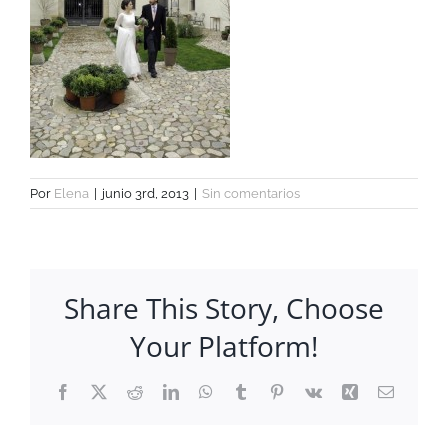
Por
Elena
|
junio 3rd, 2013
|
Sin comentarios
Share This Story, Choose
Your Platform!
Facebook
X
Reddit
LinkedIn
WhatsApp
Tumblr
Pinterest
Vk
Xing
Correo
electrón