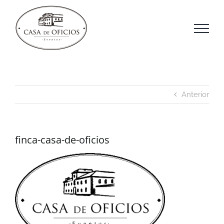
Saltar
al
contenido
Anterior
finca-casa-de-oficios