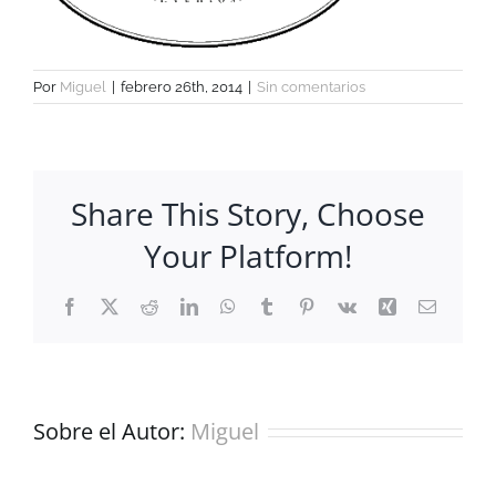
Por
Miguel
|
febrero 26th, 2014
|
Sin comentarios
Share This Story, Choose
Your Platform!
Facebook
X
Reddit
LinkedIn
WhatsApp
Tumblr
Pinterest
Vk
Xing
Correo
electrón
Sobre el Autor:
Miguel