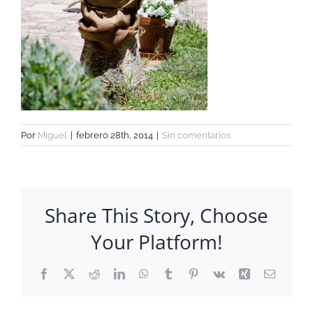
Por
Miguel
|
febrero 28th, 2014
|
Sin comentarios
Share This Story, Choose
Your Platform!
Facebook
X
Reddit
LinkedIn
WhatsApp
Tumblr
Pinterest
Vk
Xing
Correo
electrón