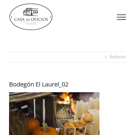
Saltar
al
contenido
Anterior
Bodegón El Laurel_02