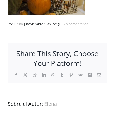
Por
Elena
|
noviembre 16th, 2015
|
Sin comentarios
Share This Story, Choose
Your Platform!
Facebook
X
Reddit
LinkedIn
WhatsApp
Tumblr
Pinterest
Vk
Xing
Correo
electrón
Sobre el Autor:
Elena