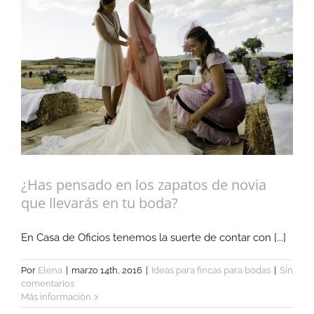
¿Has pensado en los zapatos de novia
que llevarás en tu boda?
En Casa de Oficios tenemos la suerte de contar con [...]
Por
Elena
|
marzo 14th, 2016
|
Ideas para fincas para bodas
|
Sin
comentarios
Más información