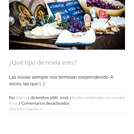
de
tu
boda
¿Qué tipo de novia eres?
Las novias siempre nos terminan sorprendiendo. A
veces, las que [...]
Por
Elena
|
diciembre 26th, 2016
|
bodas celebradas en nuestra
en
finca
|
Comentarios desactivados
¿Qué
Más información
tipo
de
novia
eres?