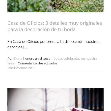
Casa de Oficios: 3 detalles muy originales
para la decoración de tu boda
En Casa de Oficios ponemos a tu disposición nuestros
espacios [...]
Por
Elena
|
enero 23rd, 2017
|
bodas celebradas en nuestra
en
finca
|
Comentarios desactivados
Casa
Más información
de
Oficios:
3
detalles
muy
originales
para
la
decoración