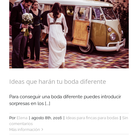
Ideas que harán tu boda diferente
Para conseguir una boda diferente puedes introducir
sorpresas en los [...]
Por
Elena
|
agosto 8th, 2016
|
Ideas para fincas para bodas
|
Sin
comentarios
Más información