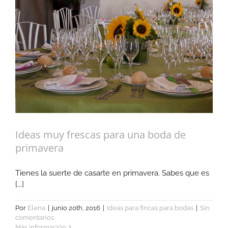
Ideas muy frescas para una boda de
primavera
Tienes la suerte de casarte en primavera. Sabes que es
[...]
Por
Elena
|
junio 20th, 2016
|
Ideas para fincas para bodas
|
Sin
comentarios
Más información